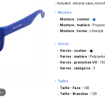
- Included : silicone case, micro
Monture :
Monture : couleur :
Monture : matière :
Propion
Monture : forme :
Lifestyle
Verres :
Verres : couleur :
Verres : matière :
Polycarb
Verres : protection UV :
10
Verres : catégorie :
3
Tailles :
Taille - Face :
140
om
Taille - Branches :
120