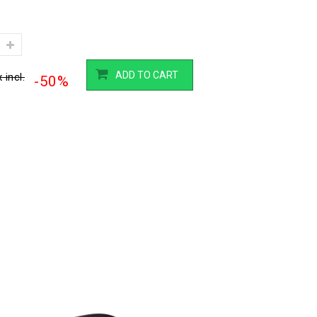
ADD TO CART
 incl.
-50%