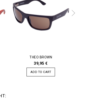
R
THEO BROWN
THEO FUC
39,95 €
39,95
ADD TO CART
ADD TO C
HT: