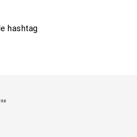
le hashtag
rité