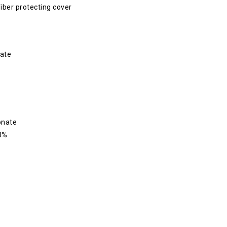
fiber protecting cover
ate
onate
0%