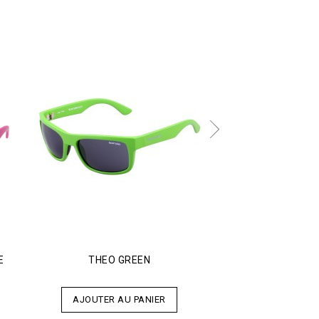
E
THEO GREEN
THEO GREEN M
AJOUTER AU PANIER
AJOUTER AU 