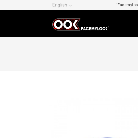
English
"Facemylook