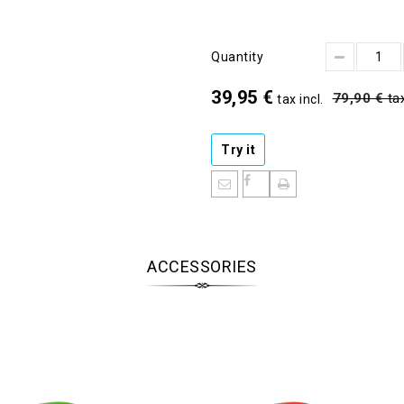
Quantity
39,95 €
79,90 €
tax
tax incl.
Try it
ACCESSORIES