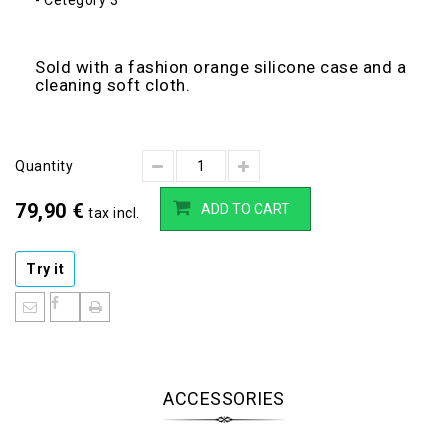
- Cetégory 3
Sold with a fashion orange silicone case and a
cleaning soft cloth.
Quantity
79,90 €
ADD TO CART
tax incl.
Try it
ACCESSORIES