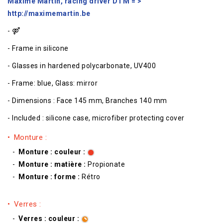
Maxime Martin, racing driver DTM = >
http://maximemartin.be
-
⚤
- Frame in silicone
- Glasses in hardened polycarbonate, UV400
- Frame: blue, Glass: mirror
- Dimensions : Face 145 mm, Branches 140 mm
- Included : silicone case, microfiber protecting cover
Monture :
Monture : couleur :
Monture : matière :
Propionate
Monture : forme :
Rétro
Verres :
Verres : couleur :