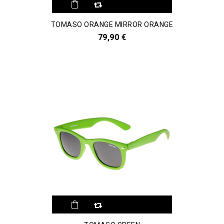
Aggiungi al
TOMASO ORANGE MIRROR ORANGE
comparatore
79,90 €
Aggiungi al
comparatore