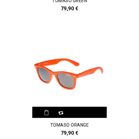
TOMASO GREEN
79,90 €
Aggiungi al
TOMASO ORANGE
comparatore
79,90 €