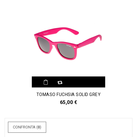
Aggiungi al
TOMASO FUCHSIA SOLID GREY
comparatore
65,00 €
CONFRONTA (
0
)