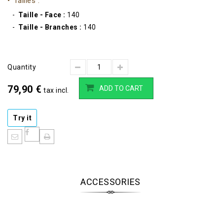
Tailles :
Taille - Face :
140
Taille - Branches :
140
Quantity
79,90 €
ADD TO CART
tax incl.
Try it
¡Compartir en
Facebook!
ACCESSORIES