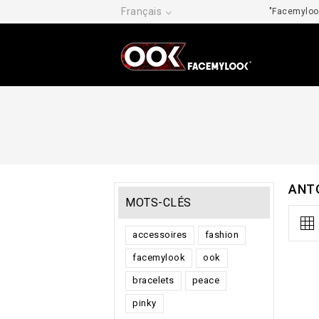
Français
"Facemylook
ANT
MOTS-CLÉS
accessoires
fashion
facemylook
ook
bracelets
peace
pinky