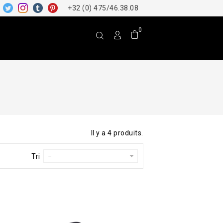
+32 (0) 475/46.38.08
0
Il y a 4 produits.
Tri
--