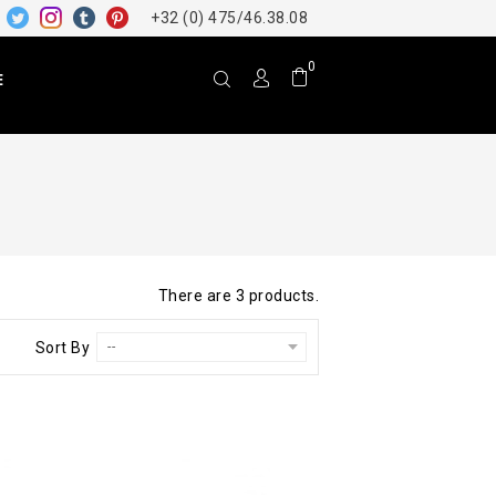
+32 (0) 475/46.38.08
0
E
There are 3 products.
Sort By
--